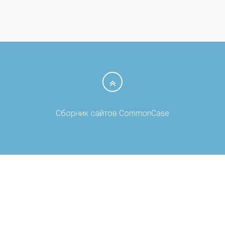
Сборник сайтов CommonCase