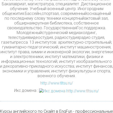
Бакалавриат, магистратура, специалитет. Дистанционное
обучение. Учебный военный центр. Иногородним
общежития.Бассейн,спортзал, современныйоснащённый
по последнему слову техники концертныйактовый зал,
обширнаякрупная библиотека, собственное
своеиздательство. ГосударственнаяГос.поддержка.
Молодёжныйстуденческий медиахолдинг,
телестудиявидеостудия, радиостудиярадио студия,
газетыпресса. 13 институтов: архитектурно-строительный;
гуманитарно-педагогический; институт машиностроения;
институт права; химии и инженерной экологии; энергетики
и электротехники; институт математики, физики и
информационных технологий; институт изобразительного
и декоративно-прикладного искусства; институт финансов,
экономики и управления; институт физкультуры и спорта;
военного обучения.
http://www.tltsu.ru/
Икс домена :
Курсы английского по Скайп в EngFun - профессиональные