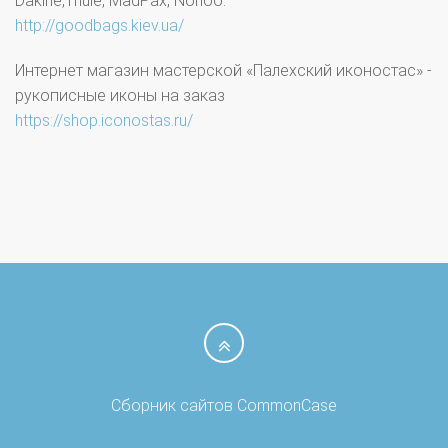
Dakine,Thule, MadPax, Nohoo.
http://goodbags.kiev.ua/
Интернет магазин мастерской «Палехский иконостас» -
рукописные иконы на заказ
https://shop.iconostas.ru/
Сборник сайтов CommonCase